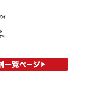
実施
務
業務