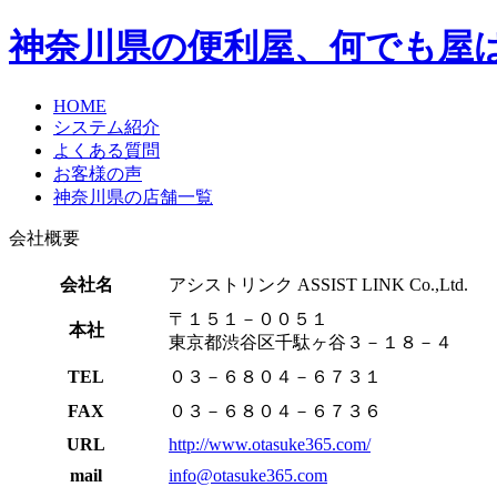
神奈川県
の便利屋、何でも屋
HOME
システム紹介
よくある質問
お客様の声
神奈川県の店舗一覧
会社概要
会社名
アシストリンク ASSIST LINK Co.,Ltd.
〒１５１－００５１
本社
東京都渋谷区千駄ヶ谷３－１８－４
TEL
０３－６８０４－６７３１
FAX
０３－６８０４－６７３６
URL
http://www.otasuke365.com/
mail
info@otasuke365.com